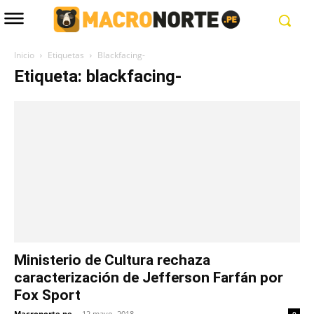
Inicio
Etiquetas
Blackfacing-
Etiqueta: blackfacing-
Ministerio de Cultura rechaza
caracterización de Jefferson Farfán por
Fox Sport
Macronorte.pe
-
12 mayo, 2018
0