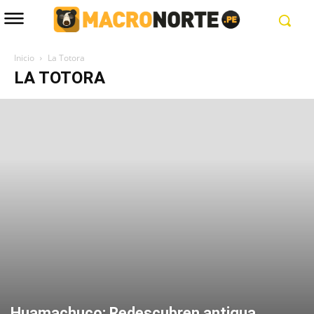
Inicio
La Totora
LA TOTORA
Huamachuco: Redescubren antigua