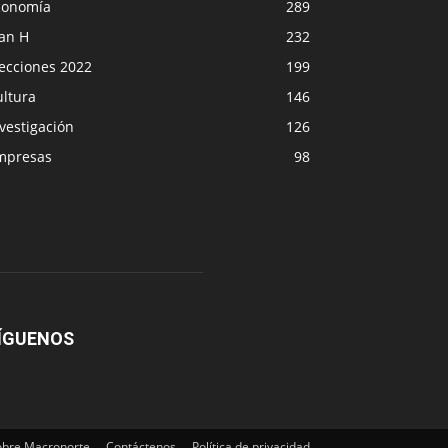
conomía
289
lan H
232
lecciones 2022
199
ultura
146
vestigación
126
mpresas
98
ÍGUENOS
obre Macronorte
Contáctenos
Política de privacidad