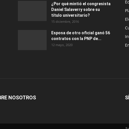
E
¿Por qué mintió el congresista
Daniel Salaverry sobre su
P
título universitario?
E
15 diciembre, 2016
C
Esposa de otro oficial ganó 56
In
contratos con la PNP de...
E
12 mayo, 2020
BRE NOSOTROS
S
S