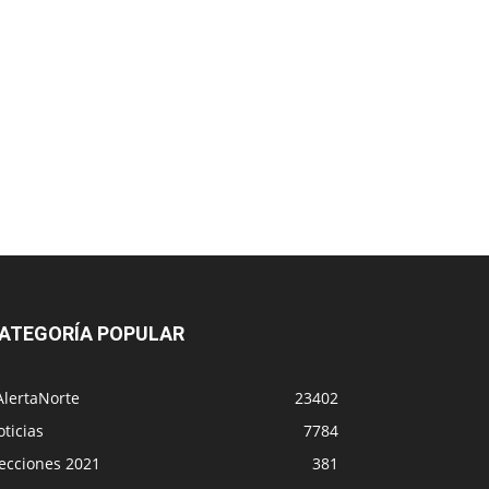
ATEGORÍA POPULAR
AlertaNorte
23402
ticias
7784
lecciones 2021
381