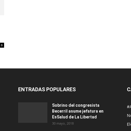
0
ENTRADAS POPULARES
C
Sobrino del congresista
#
Becerril asume jefatura en
No
EsSalud de La Libertad
30 mayo, 2018
E