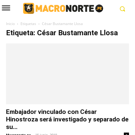
Inicio
Etiquetas
César Bustamante Llosa
Etiqueta: César Bustamante Llosa
Embajador vinculado con César
Hinostroza será investigado y separado de
su...
Macronorte.pe
-
15 junio, 2019
0