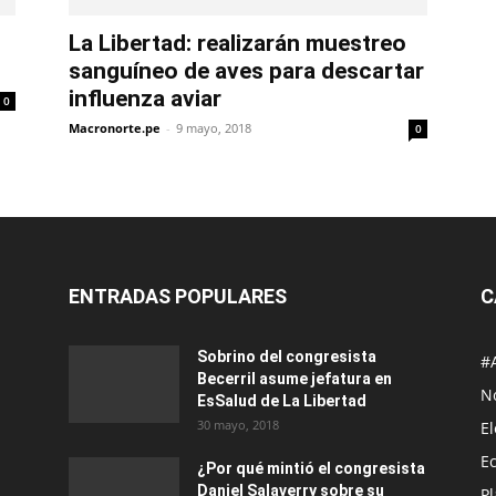
La Libertad: realizarán muestreo
sanguíneo de aves para descartar
influenza aviar
0
Macronorte.pe
-
9 mayo, 2018
0
ENTRADAS POPULARES
C
Sobrino del congresista
#
Becerril asume jefatura en
No
EsSalud de La Libertad
30 mayo, 2018
E
E
¿Por qué mintió el congresista
Daniel Salaverry sobre su
P