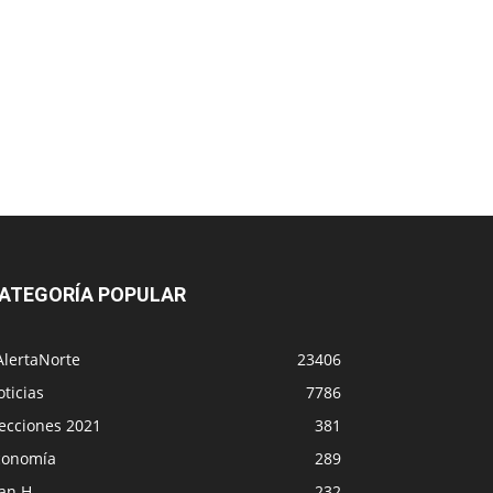
ATEGORÍA POPULAR
AlertaNorte
23406
ticias
7786
lecciones 2021
381
conomía
289
lan H
232