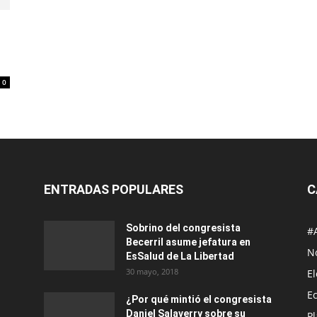
0
ENTRADAS POPULARES
C
Sobrino del congresista
#
Becerril asume jefatura en
No
EsSalud de La Libertad
30 mayo, 2018
E
E
¿Por qué mintió el congresista
Daniel Salaverry sobre su
P