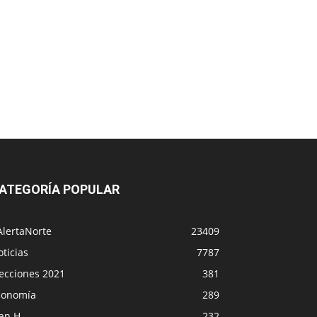
ATEGORÍA POPULAR
AlertaNorte
23409
ticias
7787
lecciones 2021
381
conomía
289
lan H
232