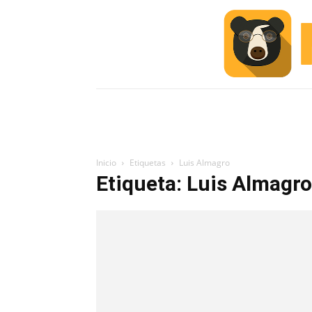
INICIO
ESCUELA M
#ALERTA
Inicio
Etiquetas
Luis Almagro
Etiqueta: Luis Almagro