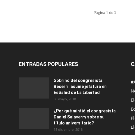
Página 1 de 5
ENTRADAS POPULARES
C
Sobrino del congresista
#
Becerril asume jefatura en
No
EsSalud de La Libertad
30 mayo, 2018
E
E
¿Por qué mintió el congresista
Daniel Salaverry sobre su
P
título universitario?
E
15 diciembre, 2016