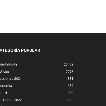
ATEGORÍA POPULAR
AlertaNorte
23409
ticias
7787
lecciones 2021
381
conomía
289
lan H
232
lecciones 2022
199