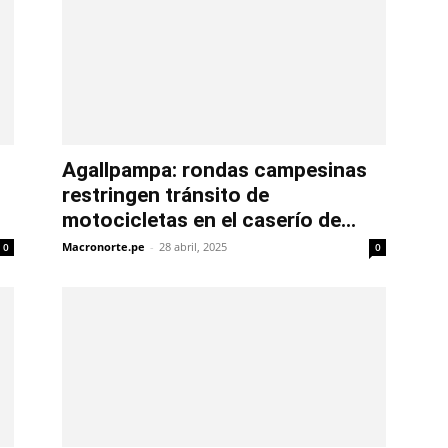
Agallpampa: rondas campesinas
restringen tránsito de
motocicletas en el caserío de...
Macronorte.pe
-
28 abril, 2025
0
0