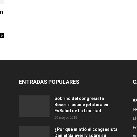
on
0
ENTRADAS POPULARES
C
Sobrino del congresista
#
Becerril asume jefatura en
No
EsSalud de La Libertad
30 mayo, 2018
E
E
¿Por qué mintió el congresista
Daniel Salaverry sobre su
P