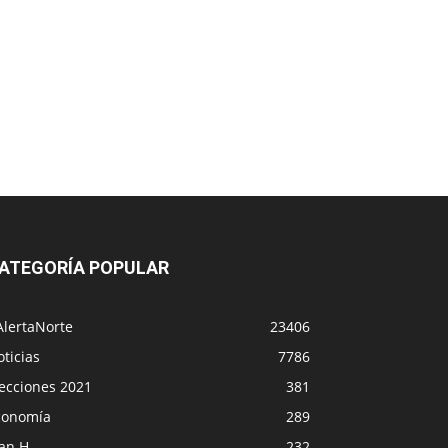
ATEGORÍA POPULAR
AlertaNorte
23406
ticias
7786
lecciones 2021
381
conomía
289
lan H
232