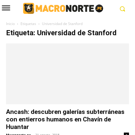
Inicio
Etiquetas
Universidad de Stanford
Etiqueta: Universidad de Stanford
Ancash: descubren galerías subterráneas
con entierros humanos en Chavín de
Huantar
Macronorte.pe
-
21 agosto, 2018
0