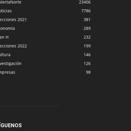
AlertaNorte
23406
ticias
7786
lecciones 2021
381
conomía
289
lan H
232
lecciones 2022
199
ultura
146
vestigación
126
mpresas
98
ÍGUENOS