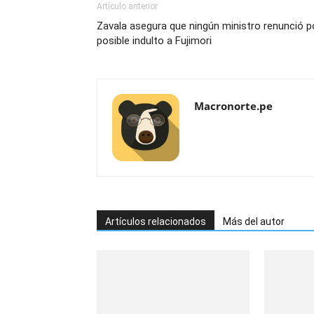
Artículo anterior
Zavala asegura que ningún ministro renunció p
posible indulto a Fujimori
Macronorte.pe
Artículos relacionados
Más del autor