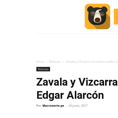
INICIO
ESCUELA M
#ALERTA
Inicio
Noticias
Zavala y Vizcarra en nuevo audio c
Noticias
Zavala y Vizcarr
Edgar Alarcón
Por
Macronorte.pe
-
29 junio, 2017