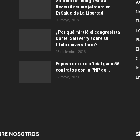
Sobrino del congresista
#
Becerril asume jefatura en
No
EsSalud de La Libertad
30 mayo, 2018
E
E
¿Por qué mintió el congresista
Daniel Salaverry sobre su
P
título universitario?
E
15 diciembre, 2016
C
Esposa de otro oficial ganó 56
In
contratos con la PNP de...
E
12 mayo, 2020
BRE NOSOTROS
S