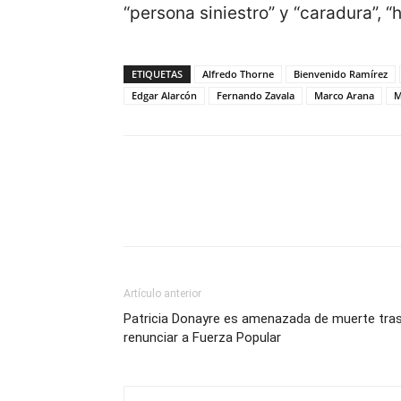
“persona siniestro” y “caradura”, “
ETIQUETAS
Alfredo Thorne
Bienvenido Ramírez
Edgar Alarcón
Fernando Zavala
Marco Arana
M
Artículo anterior
Patricia Donayre es amenazada de muerte tra
renunciar a Fuerza Popular