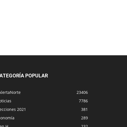
ATEGORÍA POPULAR
AlertaNorte
23406
ticias
7786
lecciones 2021
381
conomía
289
lan H
232