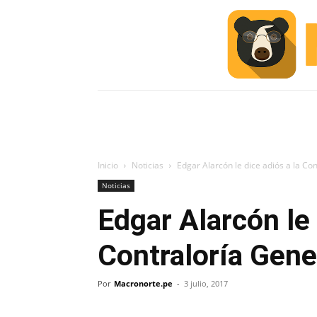
INICIO
ESCUELA M
#ALERTA
Inicio
Noticias
Edgar Alarcón le dice adiós a la Co
Noticias
Edgar Alarcón le 
Contraloría Gene
Por
Macronorte.pe
-
3 julio, 2017