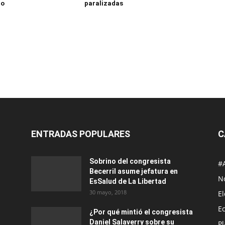
to
paralizadas
ENTRADAS POPULARES
C
Sobrino del congresista
#
Becerril asume jefatura en
No
EsSalud de La Libertad
30 mayo, 2018
E
E
¿Por qué mintió el congresista
Daniel Salaverry sobre su
P