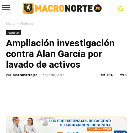
Inicio
Noticias
Noticias
Ampliación investigación
contra Alan García por
lavado de activos
Por
Macronorte.pe
-
7 agosto, 2017
1647
0