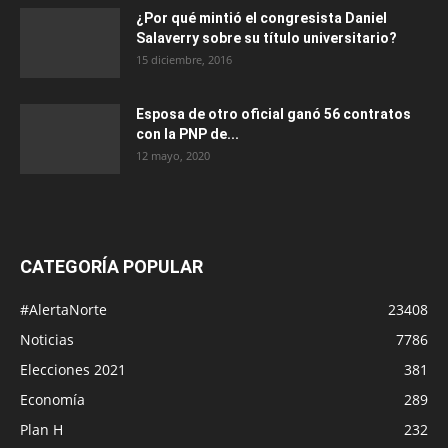
¿Por qué mintió el congresista Daniel
Salaverry sobre su título universitario?
15 diciembre, 2016
Esposa de otro oficial ganó 56 contratos
con la PNP de...
12 mayo, 2020
CATEGORÍA POPULAR
#AlertaNorte
23408
Noticias
7786
Elecciones 2021
381
Economía
289
Plan H
232