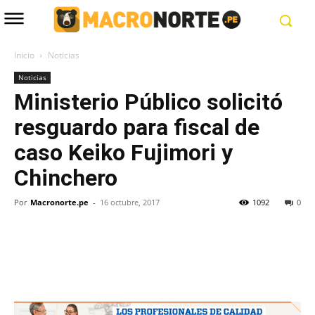
Inicio
Noticias
Noticias
Ministerio Público solicitó
resguardo para fiscal de
caso Keiko Fujimori y
Chinchero
Por
Macronorte.pe
-
16 octubre, 2017
1092
0