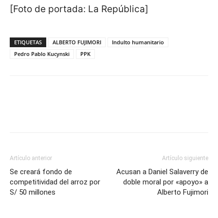
[Foto de portada: La República]
ETIQUETAS
ALBERTO FUJIMORI
Indulto humanitario
Pedro Pablo Kucynski
PPK
Artículo anterior
Artículo siguiente
Se creará fondo de
Acusan a Daniel Salaverry de
competitividad del arroz por
doble moral por «apoyo» a
S/ 50 millones
Alberto Fujimori