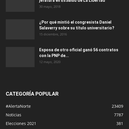
jefatura en EsSalud de La Libertad
30 mayo, 2018
¿Por qué mintió el congresista Daniel
Salaverry sobre su título universitario?
15 diciembre, 2016
Esposa de otro oficial ganó 56 contratos
con la PNP de...
12 mayo, 2020
CATEGORÍA POPULAR
#AlertaNorte
23409
Noticias
7787
Elecciones 2021
381