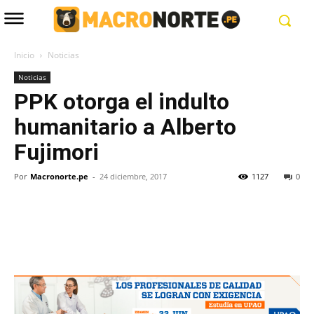
Inicio
Noticias
Noticias
PPK otorga el indulto
humanitario a Alberto
Fujimori
Por
Macronorte.pe
-
24 diciembre, 2017
1127
0