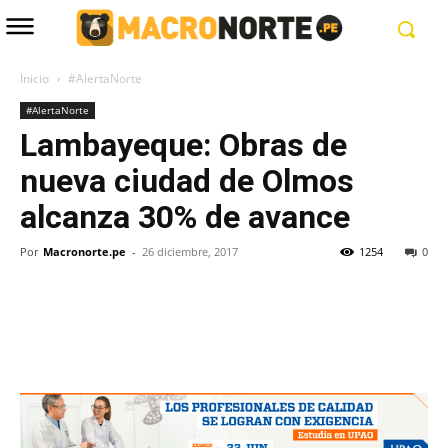
Inicio
#AlertaNorte
#AlertaNorte
Lambayeque: Obras de
nueva ciudad de Olmos
alcanza 30% de avance
Por
Macronorte.pe
-
26 diciembre, 2017
1254
0