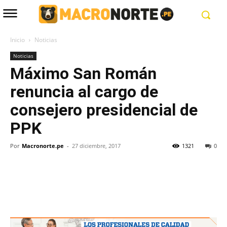
Inicio
Noticias
Noticias
Máximo San Román
renuncia al cargo de
consejero presidencial de
PPK
Por
Macronorte.pe
-
27 diciembre, 2017
1321
0