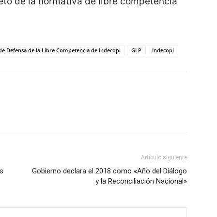
to de la normativa de libre competencia
e Defensa de la Libre Competencia de Indecopi
GLP
Indecopi
Artículo siguiente
es
Gobierno declara el 2018 como «Año del Diálogo
y la Reconciliación Nacional»