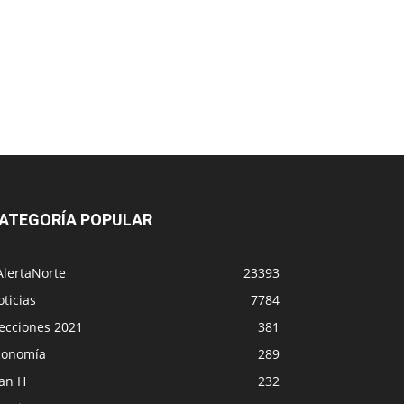
ATEGORÍA POPULAR
AlertaNorte
23393
ticias
7784
lecciones 2021
381
conomía
289
lan H
232