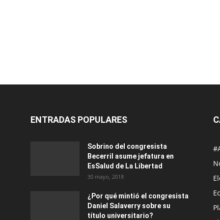
ENTRADAS POPULARES
C
Sobrino del congresista
#
Becerril asume jefatura en
No
EsSalud de La Libertad
30 mayo, 2018
E
E
¿Por qué mintió el congresista
Daniel Salaverry sobre su
P
título universitario?