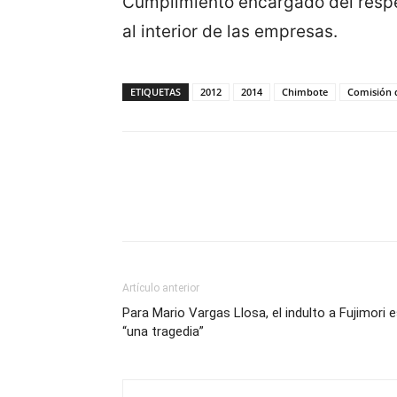
Cumplimiento encargado del respe
al interior de las empresas.
ETIQUETAS
2012
2014
Chimbote
Comisión d
Artículo anterior
Para Mario Vargas Llosa, el indulto a Fujimori 
“una tragedia”