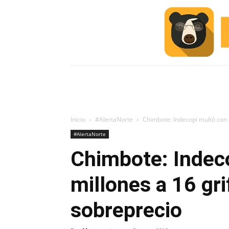
INICIO
ESCUELA M
#ALERTA
Inicio
#AlertaNorte
Chimbote: Indecopi multó con S
#AlertaNorte
Chimbote: Indeco
millones a 16 gr
sobreprecio