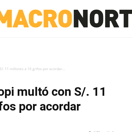
NORTE
INVESTIGACIÓN
NOTICIAS
LA TOTO
/. 11 millones a 16 grifos por acordar...
pi multó con S/. 11
ifos por acordar