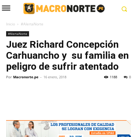
Inicio
#AlertaNorte
#AlertaNorte
Juez Richard Concepción
Carhuancho y su familia en
peligro de sufrir atentado
Por
Macronorte.pe
-
16 enero, 2018
1188
0