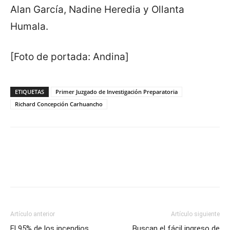
Alan García, Nadine Heredia y Ollanta
Humala.
[Foto de portada: Andina]
ETIQUETAS
Primer Juzgado de Investigación Preparatoria
Richard Concepción Carhuancho
Artículo anterior
Artículo siguiente
El 95% de los incendios
Buscan el fácil ingreso de