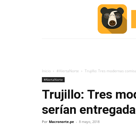
INICIO
ESCUELA M
#ALERTA
Inicio
#AlertaNorte
Trujillo: Tres modernas comi
#AlertaNorte
Trujillo: Tres m
serían entregad
Por
Macronorte.pe
-
8 mayo, 2018