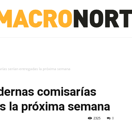
NORTE
INVESTIGACIÓN
NOTICIAS
LA TOTO
sarías serían entregadas la próxima semana
odernas comisarías
as la próxima semana
2325
0