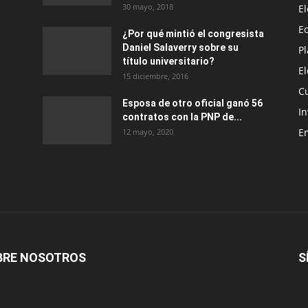
30 mayo, 2018
E
E
¿Por qué mintió el congresista
Daniel Salaverry sobre su
P
título universitario?
E
15 diciembre, 2016
C
Esposa de otro oficial ganó 56
In
contratos con la PNP de...
E
12 mayo, 2020
BRE NOSOTROS
S