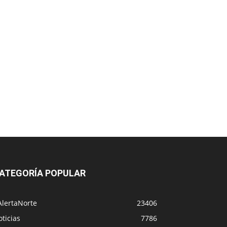
ATEGORÍA POPULAR
AlertaNorte
23406
ticias
7786