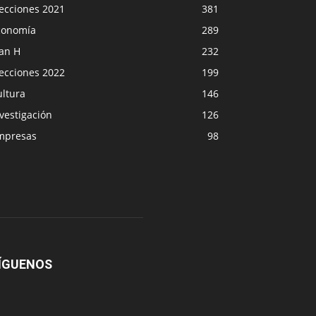
lecciones 2021
381
conomía
289
lan H
232
lecciones 2022
199
ultura
146
vestigación
126
mpresas
98
ÍGUENOS