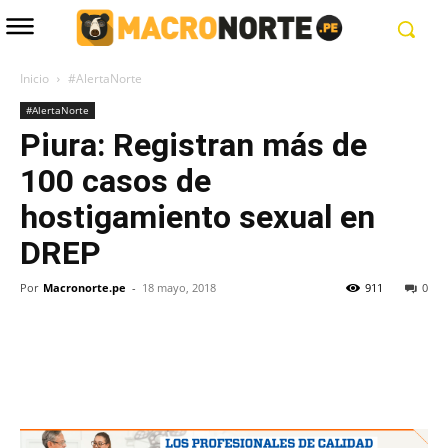
Inicio
#AlertaNorte
#AlertaNorte
Piura: Registran más de
100 casos de
hostigamiento sexual en
DREP
Por
Macronorte.pe
-
18 mayo, 2018
911
0