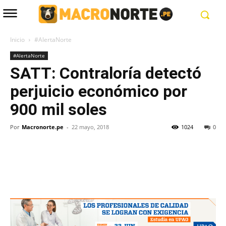
Inicio
#AlertaNorte
#AlertaNorte
SATT: Contraloría detectó
perjuicio económico por
900 mil soles
Por
Macronorte.pe
-
22 mayo, 2018
1024
0