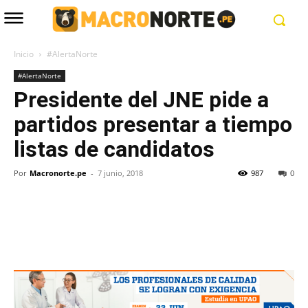
Inicio
#AlertaNorte
#AlertaNorte
Presidente del JNE pide a
partidos presentar a tiempo
listas de candidatos
Por
Macronorte.pe
-
7 junio, 2018
987
0