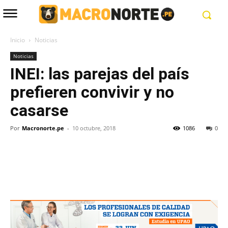
Inicio
Noticias
Noticias
INEI: las parejas del país
prefieren convivir y no
casarse
Por
Macronorte.pe
-
10 octubre, 2018
1086
0