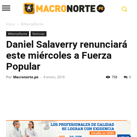
Inicio
#AlertaNorte
#AlertaNorte
Noticias
Daniel Salaverry renunciará
este miércoles a Fuerza
Popular
Por
Macronorte.pe
-
9 enero, 2019
758
0