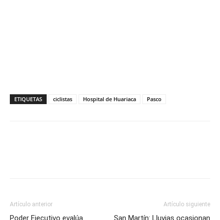
ETIQUETAS
ciclistas
Hospital de Huariaca
Pasco
Artículo anterior
Artículo siguiente
Poder Ejecutivo evalúa
San Martín: Lluvias ocasionan