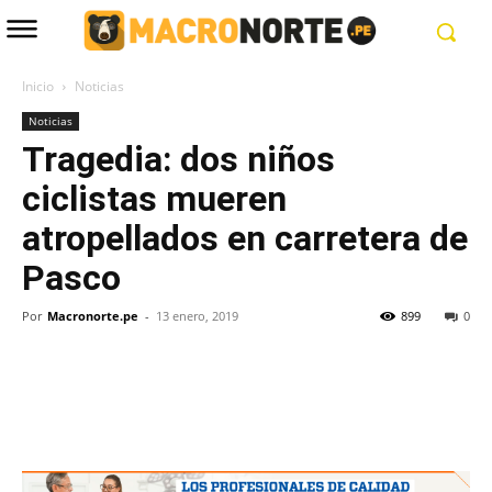
Inicio
Noticias
Noticias
Tragedia: dos niños
ciclistas mueren
atropellados en carretera de
Pasco
Por
Macronorte.pe
-
13 enero, 2019
899
0