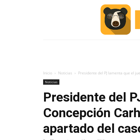
INICIO
ESCUELA M
#ALERTA
Inicio
Noticias
Presidente del PJ lamenta que el j
Noticias
Presidente del P
Concepción Carh
apartado del cas