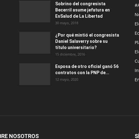
Sobrino del congresista
#
Becerril asume jefatura en
No
EsSalud de La Libertad
30 mayo, 2018
E
E
¿Por qué mintió el congresista
Daniel Salaverry sobre su
P
título universitario?
E
15 diciembre, 2016
C
Esposa de otro oficial ganó 56
In
contratos con la PNP de...
E
12 mayo, 2020
BRE NOSOTROS
S