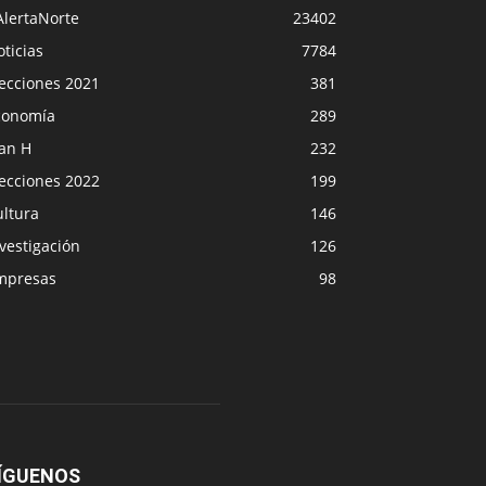
AlertaNorte
23402
ticias
7784
lecciones 2021
381
conomía
289
lan H
232
lecciones 2022
199
ultura
146
vestigación
126
mpresas
98
ÍGUENOS