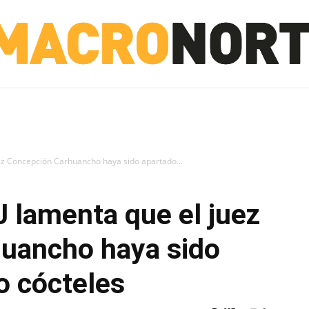
NORTE
INVESTIGACIÓN
NOTICIAS
LA TOTO
uez Concepción Carhuancho haya sido apartado...
J lamenta que el juez
uancho haya sido
o cócteles