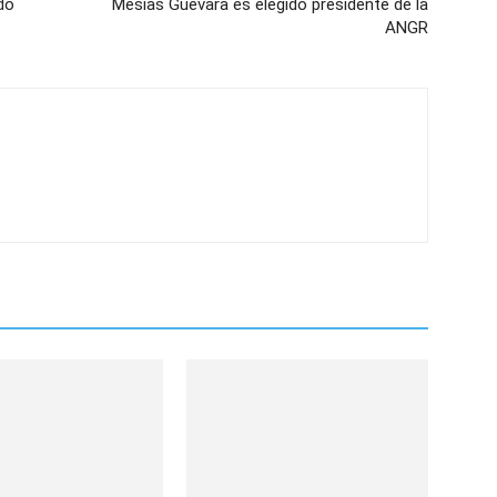
do
Mesías Guevara es elegido presidente de la
ANGR