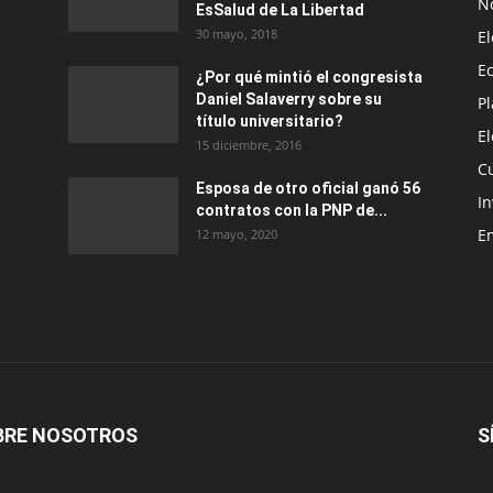
No
EsSalud de La Libertad
30 mayo, 2018
E
E
¿Por qué mintió el congresista
Daniel Salaverry sobre su
P
título universitario?
E
15 diciembre, 2016
C
Esposa de otro oficial ganó 56
In
contratos con la PNP de...
E
12 mayo, 2020
BRE NOSOTROS
S