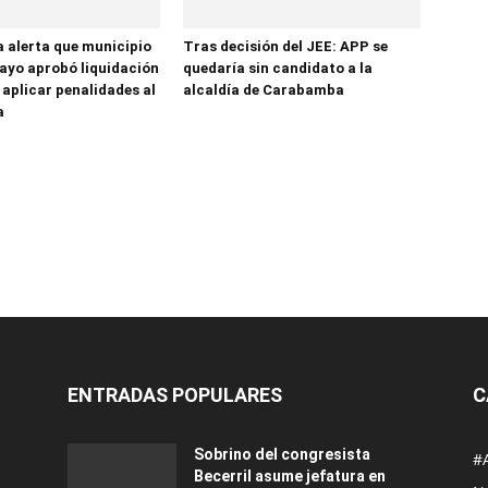
a alerta que municipio
Tras decisión del JEE: APP se
yo aprobó liquidación
quedaría sin candidato a la
 aplicar penalidades al
alcaldía de Carabamba
a
ENTRADAS POPULARES
C
Sobrino del congresista
#
Becerril asume jefatura en