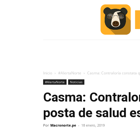
INICIO
ESCUELA M
#ALERTA
Inicio
#AlertaNorte
Casma: Contraloría constata q
#AlertaNorte
Noticias
Casma: Contralo
posta de salud e
Por
Macronorte.pe
-
18 enero, 2019