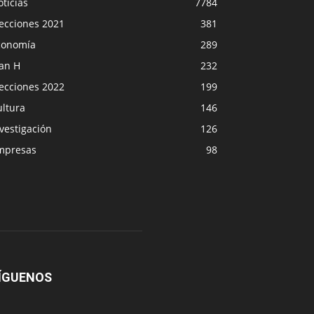
ticias
7784
lecciones 2021
381
conomía
289
lan H
232
lecciones 2022
199
ultura
146
vestigación
126
mpresas
98
ÍGUENOS