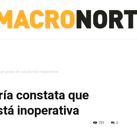
NORTE
INVESTIGACIÓN
NOTICIAS
LA TOTO
ue posta de salud está inoperativa
ría constata que
stá inoperativa
731
0