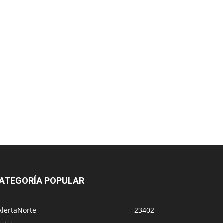
ATEGORÍA POPULAR
AlertaNorte
23402