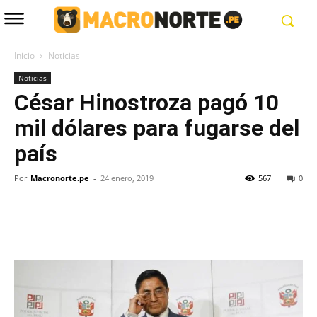
Inicio
Noticias
Noticias
César Hinostroza pagó 10
mil dólares para fugarse del
país
Por
Macronorte.pe
-
24 enero, 2019
567
0