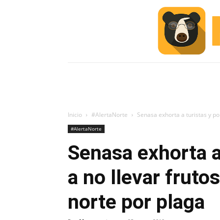
INICIO
ESCUELA M
#ALERTA
Inicio
#AlertaNorte
Senasa exhorta a turistas y pob
#AlertaNorte
Senasa exhorta a
a no llevar fruto
norte por plaga