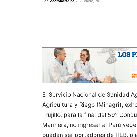
Por
Macronorte.pe
-
25 enero, 2019
El Servicio Nacional de Sanidad Ag
Agricultura y Riego (Minagri), exho
Trujillo, para la final del 59° Con
Marinera, no ingresar al Perú veget
pueden ser portadores de HLB, pla