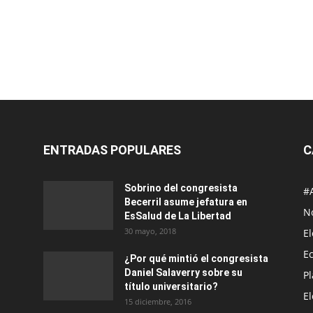
ENTRADAS POPULARES
C
Sobrino del congresista
#
Becerril asume jefatura en
No
EsSalud de La Libertad
30 mayo, 2018
E
E
¿Por qué mintió el congresista
Daniel Salaverry sobre su
P
título universitario?
E
15 diciembre, 2016