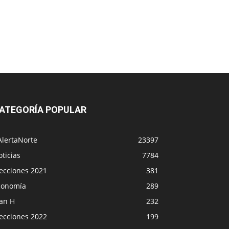
ATEGORÍA POPULAR
AlertaNorte
23397
ticias
7784
lecciones 2021
381
conomía
289
lan H
232
lecciones 2022
199