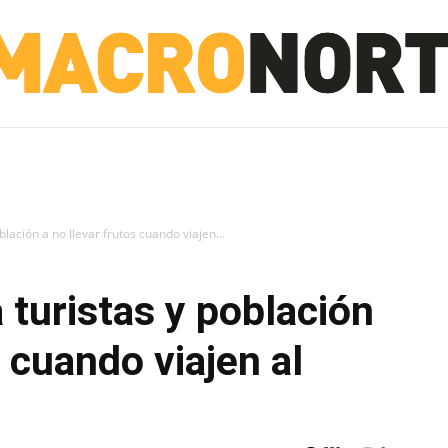
NORTE
INVESTIGACIÓN
NOTICIAS
LA TOTO
lación a no llevar frutos cuando viajen...
 turistas y población
s cuando viajen al