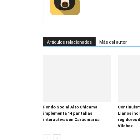
Artículos relacionados
Más del autor
Fondo Social Alto Chicama
Continuism
implementa 14 pantallas
Llanos inc
interactivas en Caracmarca
regidores d
Vílchez