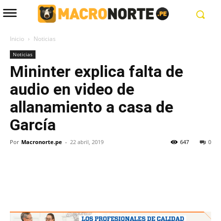
Inicio
Noticias
Noticias
Mininter explica falta de
audio en video de
allanamiento a casa de
García
Por
Macronorte.pe
-
22 abril, 2019
647
0