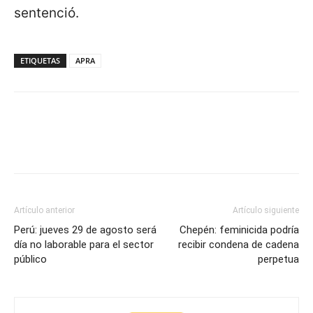
sentenció.
ETIQUETAS
APRA
Artículo anterior
Artículo siguiente
Perú: jueves 29 de agosto será
Chepén: feminicida podría
día no laborable para el sector
recibir condena de cadena
público
perpetua