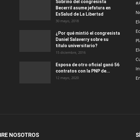
Sobrino del congresista
#
Becerril asume jefatura en
No
EsSalud de La Libertad
30 mayo, 2018
E
E
¿Por qué mintió el congresista
Daniel Salaverry sobre su
P
título universitario?
E
15 diciembre, 2016
C
Esposa de otro oficial ganó 56
In
contratos con la PNP de...
E
12 mayo, 2020
BRE NOSOTROS
S