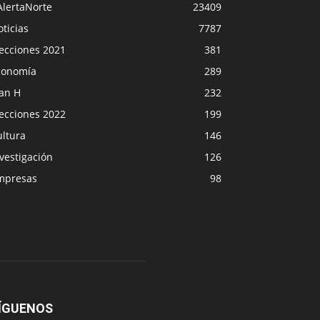
AlertaNorte
23409
ticias
7787
lecciones 2021
381
conomía
289
lan H
232
lecciones 2022
199
ultura
146
vestigación
126
mpresas
98
ÍGUENOS