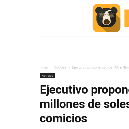
INICIO
ESCUELA M
#ALERTA
Inicio
Noticias
Ejecutivo propone uso de 700 millo
Noticias
Ejecutivo propo
millones de sole
comicios