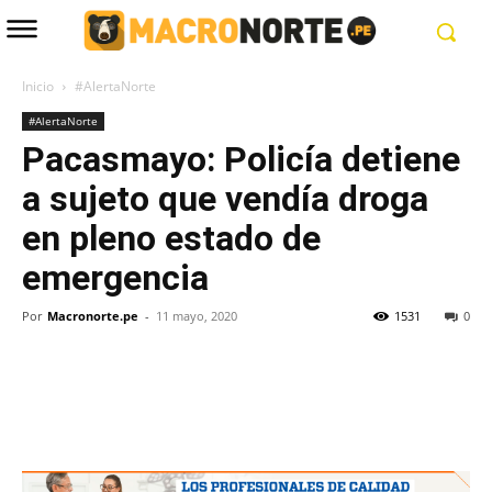
Inicio
#AlertaNorte
#AlertaNorte
Pacasmayo: Policía detiene
a sujeto que vendía droga
en pleno estado de
emergencia
Por
Macronorte.pe
-
11 mayo, 2020
1531
0