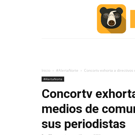
INICIO
ESCUELA M
#ALERTA
Inicio
#AlertaNorte
Concortv exhorta a directivos 
#AlertaNorte
Concortv exhorta
medios de comun
sus periodistas