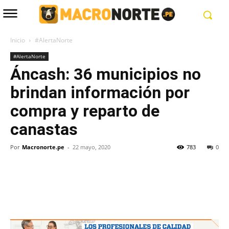
Inicio
#AlertaNorte
#AlertaNorte
Áncash: 36 municipios no
brindan información por
compra y reparto de
canastas
Por
Macronorte.pe
-
22 mayo, 2020
783
0