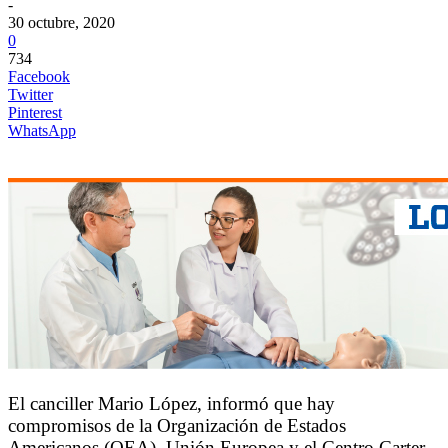
-
30 octubre, 2020
0
734
Facebook
Twitter
Pinterest
WhatsApp
El canciller Mario López, informó que hay
compromisos de la Organización de Estados
Americanos (OEA), Unión Europea y el Centro Carter,