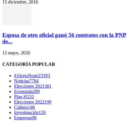
15 diciembre, 2016
Esposa de otro oficial ganó 56 contratos con la PNP
de...
12 mayo, 2020
CATEGORÍA POPULAR
#AlertaNorte
23393
Noticias
7784
Elecciones 2021
381
Economía
289
Plan H
232
Elecciones 2022
199
Cultura
146
Investigación
126
Empresas
98