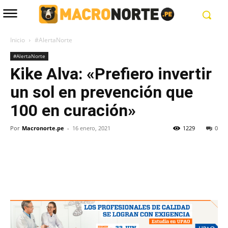
Inicio
#AlertaNorte
#AlertaNorte
Kike Alva: «Prefiero invertir
un sol en prevención que
100 en curación»
Por
Macronorte.pe
-
16 enero, 2021
1229
0