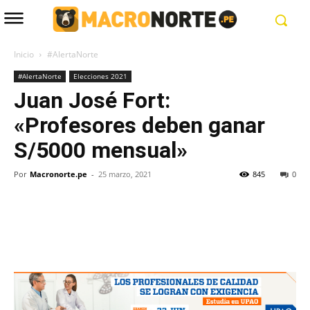
Inicio
#AlertaNorte
#AlertaNorte
Elecciones 2021
Juan José Fort:
«Profesores deben ganar
S/5000 mensual»
Por
Macronorte.pe
-
25 marzo, 2021
845
0