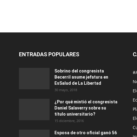
ENTRADAS POPULARES
C
Sobrino del congresista
#
Becerril asume jefatura en
No
EsSalud de La Libertad
30 mayo, 2018
E
E
¿Por qué mintió el congresista
Daniel Salaverry sobre su
P
título universitario?
E
15 diciembre, 2016
C
Esposa de otro oficial ganó 56
In