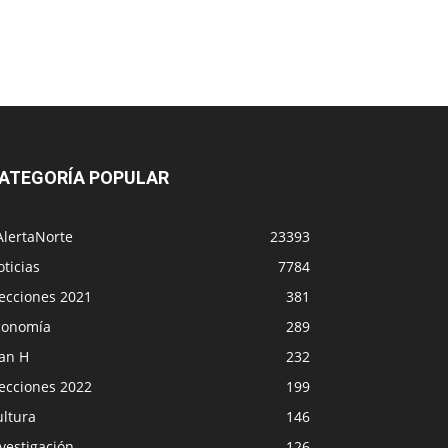
ATEGORÍA POPULAR
AlertaNorte
23393
ticias
7784
lecciones 2021
381
conomía
289
lan H
232
lecciones 2022
199
ultura
146
vestigación
126