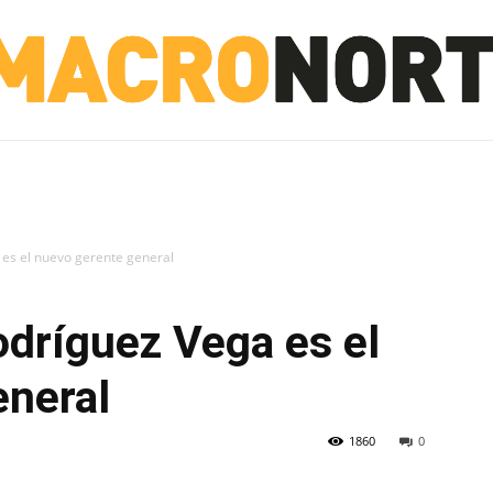
NORTE
INVESTIGACIÓN
NOTICIAS
LA TOTO
 es el nuevo gerente general
odríguez Vega es el
eneral
1860
0