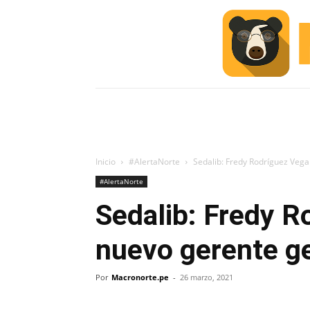
INICIO
ESCUELA M
#ALERTA
Inicio
#AlertaNorte
Sedalib: Fredy Rodríguez Vega
#AlertaNorte
Sedalib: Fredy R
nuevo gerente g
Por
Macronorte.pe
-
26 marzo, 2021