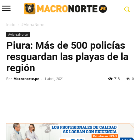
Inicio
#AlertaNorte
#AlertaNorte
Piura: Más de 500 policías
resguardan las playas de la
región
Por
Macronorte.pe
-
1 abril, 2021
713
0