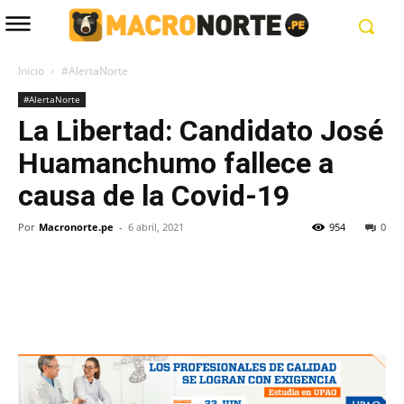
Inicio
#AlertaNorte
#AlertaNorte
La Libertad: Candidato José
Huamanchumo fallece a
causa de la Covid-19
Por
Macronorte.pe
-
6 abril, 2021
954
0