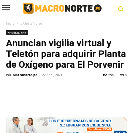
Inicio
#AlertaNorte
#AlertaNorte
Anuncian vigilia virtual y
Teletón para adquirir Planta
de Oxígeno para El Porvenir
Por
Macronorte.pe
-
22 abril, 2021
654
0