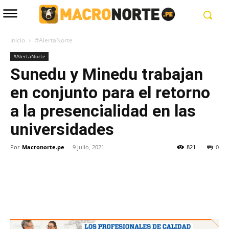
Inicio
#AlertaNorte
#AlertaNorte
Sunedu y Minedu trabajan
en conjunto para el retorno
a la presencialidad en las
universidades
Por
Macronorte.pe
-
9 julio, 2021
821
0