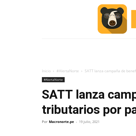
INICIO
ESCUELA M
#ALERTA
Inicio
#AlertaNorte
SATT lanza campaña de benefi
#AlertaNorte
SATT lanza camp
tributarios por 
Por
Macronorte.pe
-
19 julio, 2021