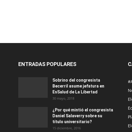
ENTRADAS POPULARES
C
Sobrino del congresista
#
Becerril asume jefatura en
No
EsSalud de La Libertad
30 mayo, 2018
E
E
¿Por qué mintió el congresista
Daniel Salaverry sobre su
P
título universitario?
E
15 diciembre, 2016