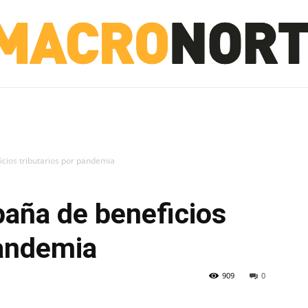
NORTE
INVESTIGACIÓN
NOTICIAS
LA TOTO
cios tributarios por pandemia
aña de beneficios
pandemia
909
0