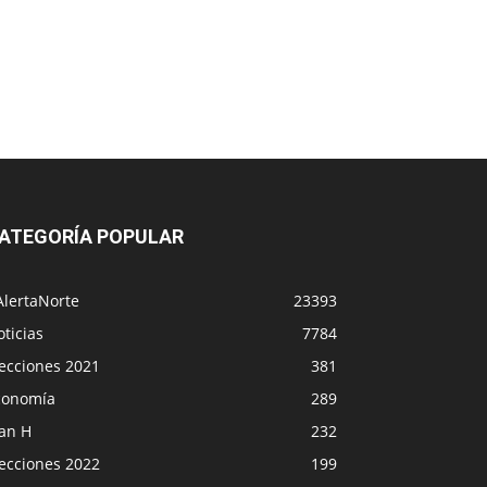
ATEGORÍA POPULAR
AlertaNorte
23393
ticias
7784
lecciones 2021
381
conomía
289
lan H
232
lecciones 2022
199