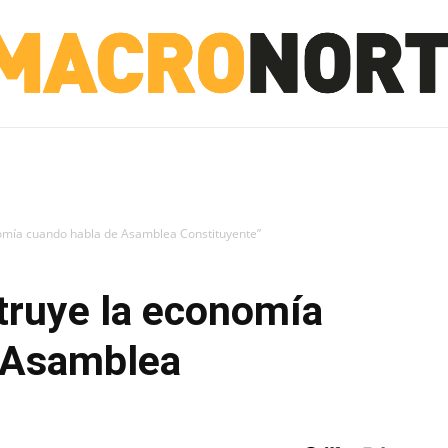
NORTE
INVESTIGACIÓN
NOTICIAS
LA TOTO
nomía cuando habla de Asamblea Constituyente”
truye la economía
 Asamblea