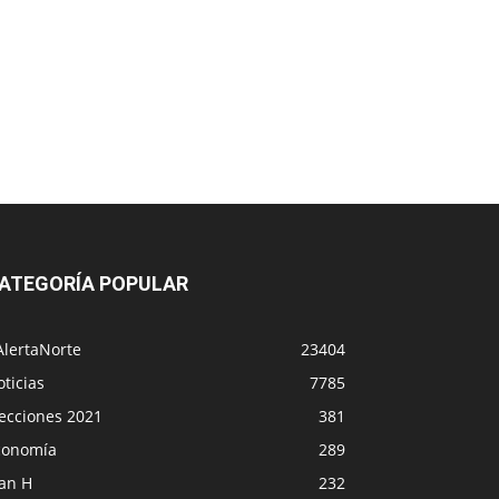
ATEGORÍA POPULAR
AlertaNorte
23404
ticias
7785
lecciones 2021
381
conomía
289
lan H
232