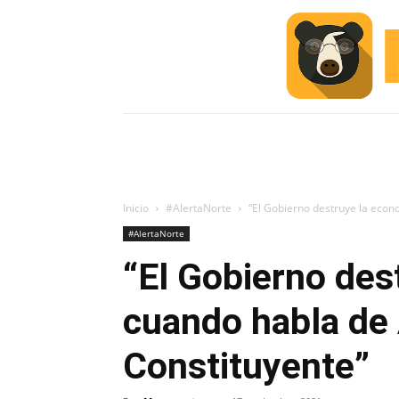
INICIO
ESCUELA M
#ALERTA
Inicio
#AlertaNorte
“El Gobierno destruye la eco
#AlertaNorte
“El Gobierno des
cuando habla de
Constituyente”