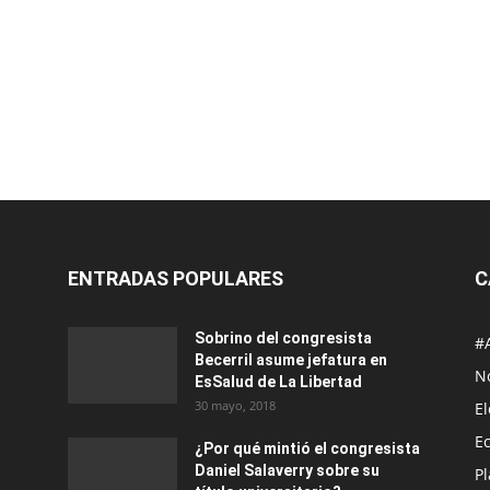
ENTRADAS POPULARES
C
Sobrino del congresista
#
Becerril asume jefatura en
No
EsSalud de La Libertad
30 mayo, 2018
E
E
¿Por qué mintió el congresista
Daniel Salaverry sobre su
P