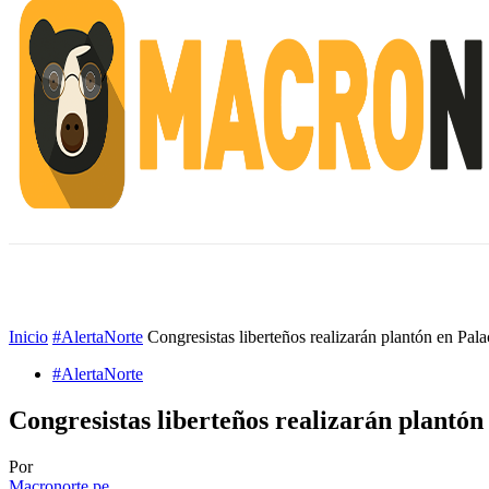
INICIO
ESCUELA M
#ALERTANORTE
Inicio
#AlertaNorte
Congresistas liberteños realizarán plantón en Pa
#AlertaNorte
Congresistas liberteños realizarán plantó
Por
Macronorte.pe