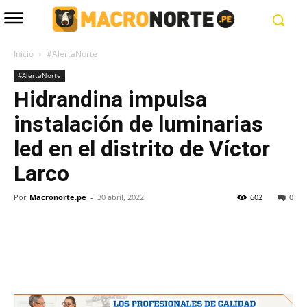
Inicio
#AlertaNorte
#AlertaNorte
Hidrandina impulsa
instalación de luminarias
led en el distrito de Víctor
Larco
Por
Macronorte.pe
-
30 abril, 2022
602
0