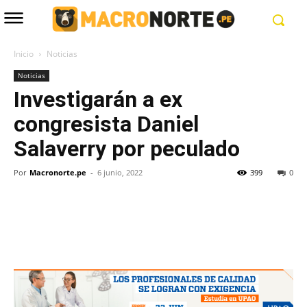
Inicio
Noticias
Noticias
Investigarán a ex
congresista Daniel
Salaverry por peculado
Por
Macronorte.pe
-
6 junio, 2022
399
0