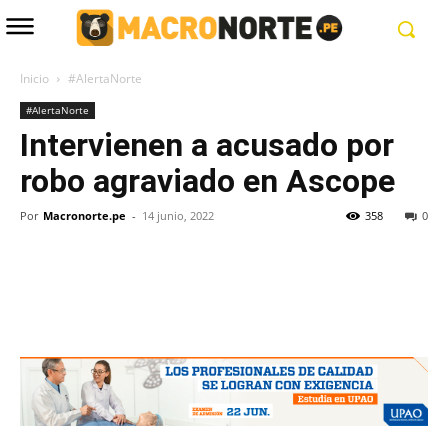
Inicio
#AlertaNorte
#AlertaNorte
Intervienen a acusado por
robo agraviado en Ascope
Por
Macronorte.pe
-
14 junio, 2022
358
0