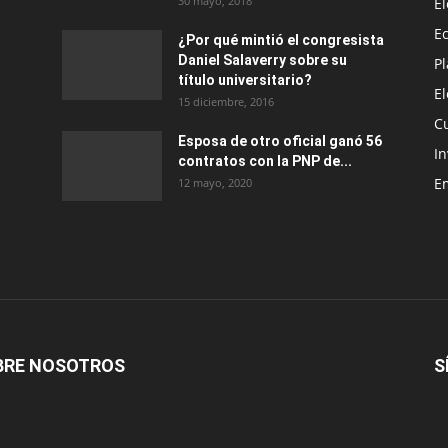
30 mayo, 2018
E
E
¿Por qué mintió el congresista
Daniel Salaverry sobre su
P
título universitario?
E
15 diciembre, 2016
C
Esposa de otro oficial ganó 56
In
contratos con la PNP de...
E
12 mayo, 2020
BRE NOSOTROS
S