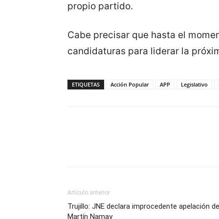
propio partido.
Cabe precisar que hasta el mome
candidaturas para liderar la próxi
ETIQUETAS
Acción Popular
APP
Legislativo
Artículo anterior
Trujillo: JNE declara improcedente apelación d
Martín Namay