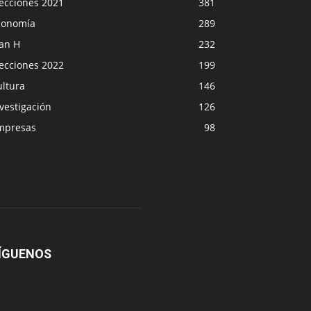
lecciones 2021
381
conomía
289
lan H
232
lecciones 2022
199
ultura
146
vestigación
126
mpresas
98
ÍGUENOS