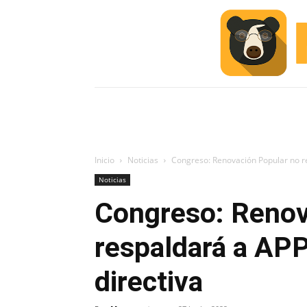
INICIO
ESCUELA M
#ALERTA
Inicio
Noticias
Congreso: Renovación Popular no re
Noticias
Congreso: Renov
respaldará a APP
directiva