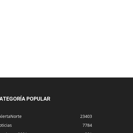
ATEGORÍA POPULAR
AlertaNorte
23403
ticias
7784